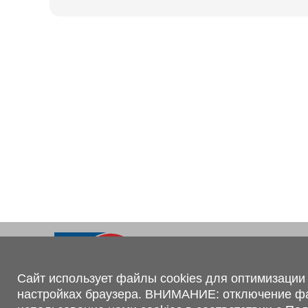
Ходовая часть
KOGEL
Электрооборудование
SACHS
BPW
Контакты
+375 (44) 551-00-56
shop@1tc.by
Сайт использует файлы cookies для оптимизации 
настройках браузера. ВНИМАНИЕ: отключение файл