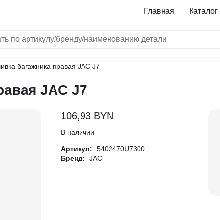
Главная
Каталог
ивка багажника правая JAC J7
NRF
равая JAC J7
Bosch
Все бренды
106,93
BYN
i
В наличии
Артикул:
5402470U7300
L
Бренд:
JAC
ON
LTER
ALL
I