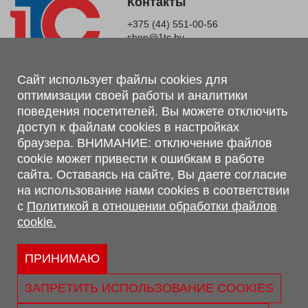
Контакты
+375 (44) 551-00-56
shop@1tc.by
Магазин, склад
Сайт использует файлы cookies для
оптимизации своей работы и аналитики
г. Минск, Минский р-н, п. Привольный, ул. Мира, 20А,
поведения посетителей. Вы можете отключить
223062
доступ к файлам cookies в настройках
г. Брест, ул. Лейтенанта Рябцева, 108 В, 224701
браузера. ВНИМАНИЕ: отключение файлов
Обращаем Ваше внимание, что вся предоставленная на сайте
cookie может привести к ошибкам в работе
информация, касающаяся комплектаций, технических
сайта. Оставаясь на сайте, Вы даете согласие
характеристик, цветовых сочетаний, а также стоимости и
на использование нами cookies в соответствии
сервисного обслуживания носит информационный характер и
с
Политикой в отношении обработки файлов
не является публичной офертой, определяемой п.2 ст.407
cookie.
Гражданского кодекса Республики Беларусь.
Политика обработки персональных данных
Политикой в отношении обработки файлов cookie.
ПРИНИМАЮ
Персональные настройки cookie
ЗАПРЕТИТЬ ИСПОЛЬЗОВАНИЕ COOKIES
© 2026 ООО «Трансконсалт Сервис» УНП 290667530.