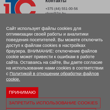
Контакты
+375 (44) 551-00-56
shop@1tc.by
Магазин, склад
Сайт использует файлы cookies для
оптимизации своей работы и аналитики
г. Минск, Минский р-н, п. Привольный, ул. Мира, 20А,
поведения посетителей. Вы можете отключить
223062
доступ к файлам cookies в настройках
г. Брест, ул. Лейтенанта Рябцева, 108 В, 224701
браузера. ВНИМАНИЕ: отключение файлов
Обращаем Ваше внимание, что вся предоставленная на сайте
cookie может привести к ошибкам в работе
информация, касающаяся комплектаций, технических
сайта. Оставаясь на сайте, Вы даете согласие
характеристик, цветовых сочетаний, а также стоимости и
на использование нами cookies в соответствии
сервисного обслуживания носит информационный характер и
с
Политикой в отношении обработки файлов
не является публичной офертой, определяемой п.2 ст.407
cookie.
Гражданского кодекса Республики Беларусь.
Политика обработки персональных данных
Политикой в отношении обработки файлов cookie.
ПРИНИМАЮ
Персональные настройки cookie
ЗАПРЕТИТЬ ИСПОЛЬЗОВАНИЕ COOKIES
© 2026 ООО «Трансконсалт Сервис» УНП 290667530.