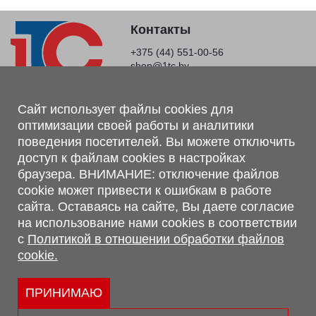
Контакты
+375 (44) 551-00-56
shop@1tc.by
Магазин, склад
Сайт использует файлы cookies для
оптимизации своей работы и аналитики
г. Минск, Минский р-н, п. Привольный, ул. Мира, 20А,
поведения посетителей. Вы можете отключить
223062
доступ к файлам cookies в настройках
г. Брест, ул. Лейтенанта Рябцева, 108 В, 224701
браузера. ВНИМАНИЕ: отключение файлов
Обращаем Ваше внимание, что вся предоставленная на сайте
cookie может привести к ошибкам в работе
информация, касающаяся комплектаций, технических
сайта. Оставаясь на сайте, Вы даете согласие
характеристик, цветовых сочетаний, а также стоимости и
на использование нами cookies в соответствии
сервисного обслуживания носит информационный характер и
с
Политикой в отношении обработки файлов
не является публичной офертой, определяемой п.2 ст.407
cookie.
Гражданского кодекса Республики Беларусь.
Политика обработки персональных данных
Политикой в отношении обработки файлов cookie.
ПРИНИМАЮ
Персональные настройки cookie