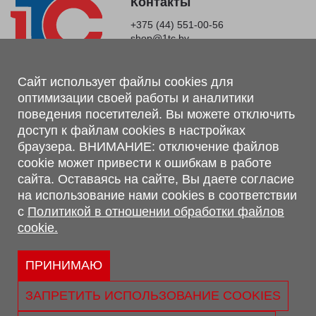
Контакты
+375 (44) 551-00-56
shop@1tc.by
Магазин, склад
Сайт использует файлы cookies для
оптимизации своей работы и аналитики
г. Минск, Минский р-н, п. Привольный, ул. Мира, 20А,
поведения посетителей. Вы можете отключить
223062
доступ к файлам cookies в настройках
г. Брест, ул. Лейтенанта Рябцева, 108 В, 224701
браузера. ВНИМАНИЕ: отключение файлов
Обращаем Ваше внимание, что вся предоставленная на сайте
cookie может привести к ошибкам в работе
информация, касающаяся комплектаций, технических
сайта. Оставаясь на сайте, Вы даете согласие
характеристик, цветовых сочетаний, а также стоимости и
на использование нами cookies в соответствии
сервисного обслуживания носит информационный характер и
с
Политикой в отношении обработки файлов
не является публичной офертой, определяемой п.2 ст.407
cookie.
Гражданского кодекса Республики Беларусь.
Политика обработки персональных данных
Политикой в отношении обработки файлов cookie.
ПРИНИМАЮ
Персональные настройки cookie
ЗАПРЕТИТЬ ИСПОЛЬЗОВАНИЕ COOKIES
© 2026 ООО «Трансконсалт Сервис» УНП 290667530.