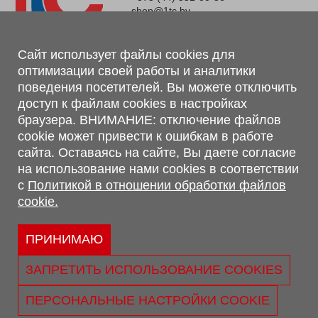
shop@1tc.by
Магазин, склад
Сайт использует файлы cookies для
оптимизации своей работы и аналитики
г. Минск, Минский р-н, п. Привольный, ул. Мира, 20А,
поведения посетителей. Вы можете отключить
223062
доступ к файлам cookies в настройках
г. Брест, ул. Лейтенанта Рябцева, 108 В, 224701
браузера. ВНИМАНИЕ: отключение файлов
Обращаем Ваше внимание, что вся предоставленная на сайте
cookie может привести к ошибкам в работе
информация, касающаяся комплектаций, технических
сайта. Оставаясь на сайте, Вы даете согласие
характеристик, цветовых сочетаний, а также стоимости и
на использование нами cookies в соответствии
сервисного обслуживания носит информационный характер и
с
Политикой в отношении обработки файлов
не является публичной офертой, определяемой п.2 ст.407
cookie.
Гражданского кодекса Республики Беларусь.
Политика обработки персональных данных
Политикой в отношении обработки файлов cookie.
ПРИНИМАЮ
Персональные настройки cookie
ЗАПРЕТИТЬ ИСПОЛЬЗОВАНИЕ COOKIES
© 2026 ООО «Трансконсалт Сервис» УНП 290667530.
Свидетельство о регистрации №290667530 выдано 02.02.2009
ПЕРСОНАЛЬНЫЕ НАСТРОЙКИ COOKIE
г. Администрацией Ленинского р-на г. Бреста