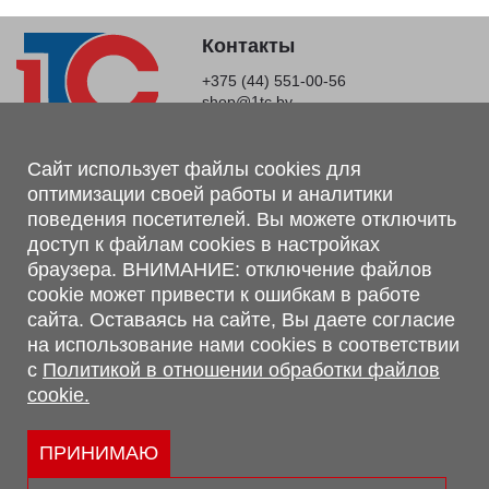
Контакты
+375 (44) 551-00-56
shop@1tc.by
Магазин, склад
Сайт использует файлы cookies для
оптимизации своей работы и аналитики
г. Минск, Минский р-н, п. Привольный, ул. Мира, 20А,
поведения посетителей. Вы можете отключить
223062
доступ к файлам cookies в настройках
г. Брест, ул. Лейтенанта Рябцева, 108 В, 224701
браузера. ВНИМАНИЕ: отключение файлов
Обращаем Ваше внимание, что вся предоставленная на сайте
cookie может привести к ошибкам в работе
информация, касающаяся комплектаций, технических
сайта. Оставаясь на сайте, Вы даете согласие
характеристик, цветовых сочетаний, а также стоимости и
на использование нами cookies в соответствии
сервисного обслуживания носит информационный характер и
с
Политикой в отношении обработки файлов
не является публичной офертой, определяемой п.2 ст.407
cookie.
Гражданского кодекса Республики Беларусь.
Политика обработки персональных данных
Политикой в отношении обработки файлов cookie.
ПРИНИМАЮ
Персональные настройки cookie