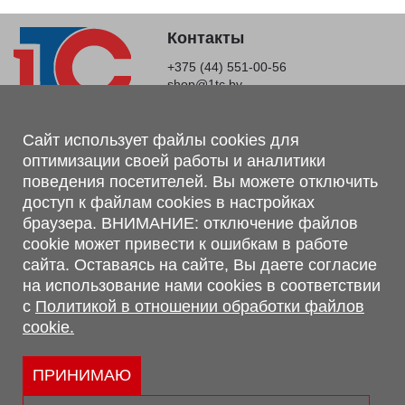
Контакты
+375 (44) 551-00-56
shop@1tc.by
Магазин, склад
Сайт использует файлы cookies для
оптимизации своей работы и аналитики
г. Минск, Минский р-н, п. Привольный, ул. Мира, 20А,
поведения посетителей. Вы можете отключить
223062
доступ к файлам cookies в настройках
г. Брест, ул. Лейтенанта Рябцева, 108 В, 224701
браузера. ВНИМАНИЕ: отключение файлов
Обращаем Ваше внимание, что вся предоставленная на сайте
cookie может привести к ошибкам в работе
информация, касающаяся комплектаций, технических
сайта. Оставаясь на сайте, Вы даете согласие
характеристик, цветовых сочетаний, а также стоимости и
на использование нами cookies в соответствии
сервисного обслуживания носит информационный характер и
с
Политикой в отношении обработки файлов
не является публичной офертой, определяемой п.2 ст.407
cookie.
Гражданского кодекса Республики Беларусь.
Политика обработки персональных данных
Политикой в отношении обработки файлов cookie.
ПРИНИМАЮ
Персональные настройки cookie