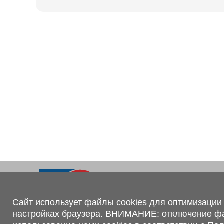
Ходовая часть
KOGEL
Электрооборудование
SACHS
BPW
Контакты
+375 (44) 551-00-56
shop@1tc.by
Сайт использует файлы cookies для оптимизации 
настройках браузера. ВНИМАНИЕ: отключение файл