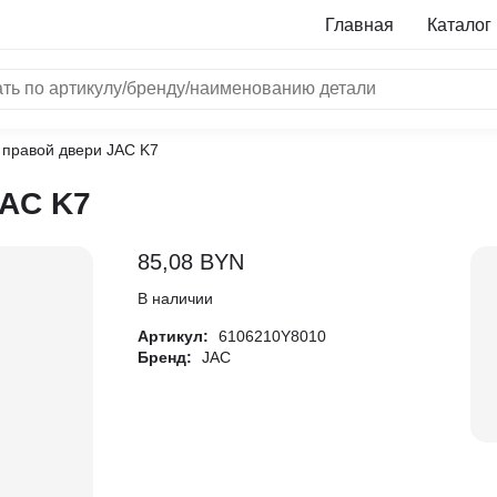
Главная
Каталог
 правой двери JAC K7
NRF
JAC K7
Bosch
Все бренды
85,08
BYN
i
В наличии
Артикул:
6106210Y8010
L
Бренд:
JAC
ON
LTER
ALL
I