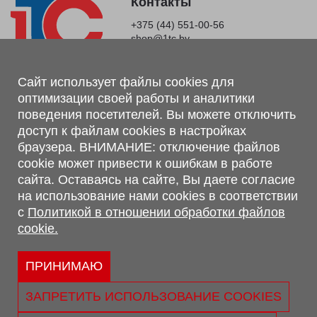
Контакты
+375 (44) 551-00-56
shop@1tc.by
Магазин, склад
Сайт использует файлы cookies для
оптимизации своей работы и аналитики
г. Минск, Минский р-н, п. Привольный, ул. Мира, 20А,
поведения посетителей. Вы можете отключить
223062
доступ к файлам cookies в настройках
г. Брест, ул. Лейтенанта Рябцева, 108 В, 224701
браузера. ВНИМАНИЕ: отключение файлов
Обращаем Ваше внимание, что вся предоставленная на сайте
cookie может привести к ошибкам в работе
информация, касающаяся комплектаций, технических
сайта. Оставаясь на сайте, Вы даете согласие
характеристик, цветовых сочетаний, а также стоимости и
на использование нами cookies в соответствии
сервисного обслуживания носит информационный характер и
с
Политикой в отношении обработки файлов
не является публичной офертой, определяемой п.2 ст.407
cookie.
Гражданского кодекса Республики Беларусь.
Политика обработки персональных данных
Политикой в отношении обработки файлов cookie.
ПРИНИМАЮ
Персональные настройки cookie
ЗАПРЕТИТЬ ИСПОЛЬЗОВАНИЕ COOKIES
© 2026 ООО «Трансконсалт Сервис» УНП 290667530.