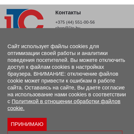
Контакты
+375 (44) 551-00-56
shop@1tc.by
Магазин, склад
Сайт использует файлы cookies для
оптимизации своей работы и аналитики
г. Минск, Минский р-н, п. Привольный, ул. Мира, 20А,
поведения посетителей. Вы можете отключить
223062
доступ к файлам cookies в настройках
г. Брест, ул. Лейтенанта Рябцева, 108 В, 224701
браузера. ВНИМАНИЕ: отключение файлов
Обращаем Ваше внимание, что вся предоставленная на сайте
cookie может привести к ошибкам в работе
информация, касающаяся комплектаций, технических
сайта. Оставаясь на сайте, Вы даете согласие
характеристик, цветовых сочетаний, а также стоимости и
на использование нами cookies в соответствии
сервисного обслуживания носит информационный характер и
с
Политикой в отношении обработки файлов
не является публичной офертой, определяемой п.2 ст.407
cookie.
Гражданского кодекса Республики Беларусь.
Политика обработки персональных данных
Политикой в отношении обработки файлов cookie.
ПРИНИМАЮ
Персональные настройки cookie