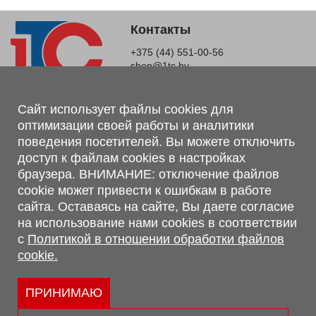
Контакты
+375 (44) 551-00-56
shop@1tc.by
Магазин, склад
Сайт использует файлы cookies для
оптимизации своей работы и аналитики
г. Минск, Минский р-н, п. Привольный, ул. Мира, 20А,
поведения посетителей. Вы можете отключить
223062
доступ к файлам cookies в настройках
г. Брест, ул. Лейтенанта Рябцева, 108 В, 224701
браузера. ВНИМАНИЕ: отключение файлов
Обращаем Ваше внимание, что вся предоставленная на сайте
cookie может привести к ошибкам в работе
информация, касающаяся комплектаций, технических
сайта. Оставаясь на сайте, Вы даете согласие
характеристик, цветовых сочетаний, а также стоимости и
на использование нами cookies в соответствии
сервисного обслуживания носит информационный характер и
с
Политикой в отношении обработки файлов
не является публичной офертой, определяемой п.2 ст.407
cookie.
Гражданского кодекса Республики Беларусь.
Политика обработки персональных данных
Политикой в отношении обработки файлов cookie.
ПРИНИМАЮ
Персональные настройки cookie