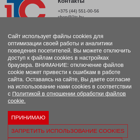
Контакты
+375 (44) 551-00-56
shop@1tc.by
Магазин, склад
Сайт использует файлы cookies для
оптимизации своей работы и аналитики
г. Минск, Минский р-н, п. Привольный, ул. Мира, 20А,
поведения посетителей. Вы можете отключить
223062
доступ к файлам cookies в настройках
г. Брест, ул. Лейтенанта Рябцева, 108 В, 224701
браузера. ВНИМАНИЕ: отключение файлов
Обращаем Ваше внимание, что вся предоставленная на сайте
cookie может привести к ошибкам в работе
информация, касающаяся комплектаций, технических
сайта. Оставаясь на сайте, Вы даете согласие
характеристик, цветовых сочетаний, а также стоимости и
на использование нами cookies в соответствии
сервисного обслуживания носит информационный характер и
с
Политикой в отношении обработки файлов
не является публичной офертой, определяемой п.2 ст.407
cookie.
Гражданского кодекса Республики Беларусь.
Политика обработки персональных данных
Политикой в отношении обработки файлов cookie.
ПРИНИМАЮ
Персональные настройки cookie
ЗАПРЕТИТЬ ИСПОЛЬЗОВАНИЕ COOKIES
© 2026 ООО «Трансконсалт Сервис» УНП 290667530.