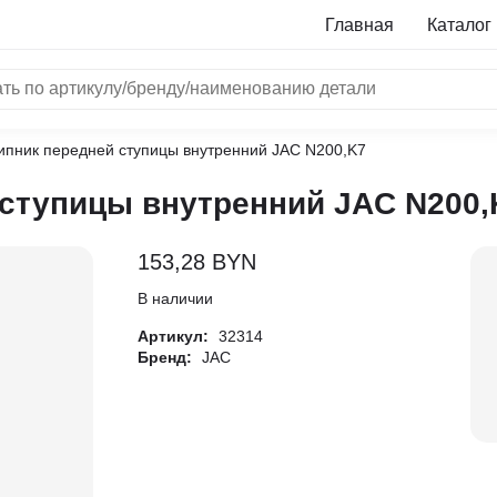
Главная
Каталог
ипник передней ступицы внутренний JAC N200,K7
NRF
ступицы внутренний JAC N200,
Bosch
Все бренды
153,28
BYN
i
В наличии
Артикул:
32314
L
Бренд:
JAC
ON
LTER
ALL
I