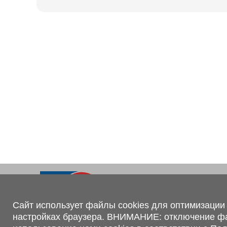
Ходовая часть
KOGEL
Электрооборудование
SACHS
BPW
Контакты
+375 (44) 551-00-56
shop@1tc.by
Сайт использует файлы cookies для оптимизации 
настройках браузера. ВНИМАНИЕ: отключение файл