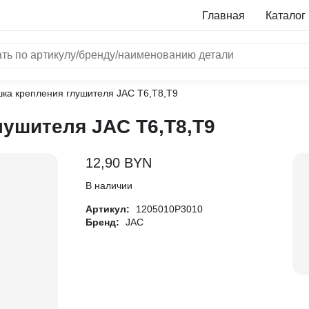
Главная
Каталог
ка крепления глушителя JAC T6,T8,T9
NRF
ушителя JAC T6,T8,T9
Bosch
Все бренды
12,90
BYN
i
В наличии
Артикул:
1205010P3010
L
Бренд:
JAC
ON
LTER
ALL
I