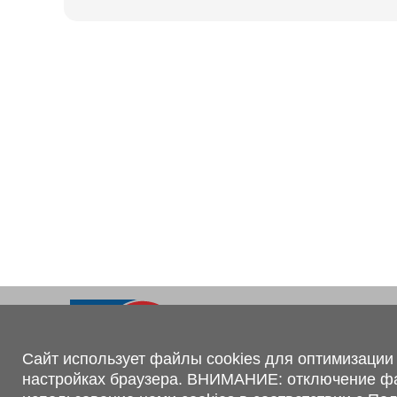
Ходовая часть
KOGEL
Электрооборудование
SACHS
BPW
Контакты
+375 (44) 551-00-56
shop@1tc.by
Сайт использует файлы cookies для оптимизации 
настройках браузера. ВНИМАНИЕ: отключение файл