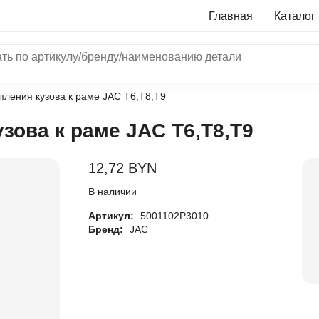
Главная
Каталог
пления кузова к раме JAC T6,T8,T9
NRF
зова к раме JAC T6,T8,T9
Bosch
Все бренды
12,72
BYN
i
В наличии
Артикул:
5001102P3010
L
Бренд:
JAC
ON
LTER
ALL
I