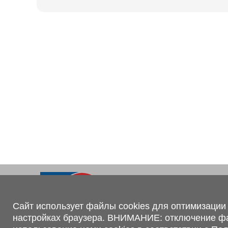
Ходовая часть
KOGEL
Электрооборудование
SACHS
BPW
Контакты
+375 (44) 551-00-56
shop@1tc.by
Сайт использует файлы cookies для оптимизации 
настройках браузера. ВНИМАНИЕ: отключение файл