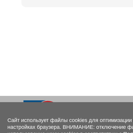
Ходовая часть
KOGEL
Электрооборудование
SACHS
BPW
Контакты
+375 (44) 551-00-56
shop@1tc.by
Сайт использует файлы cookies для оптимизации 
настройках браузера. ВНИМАНИЕ: отключение файл