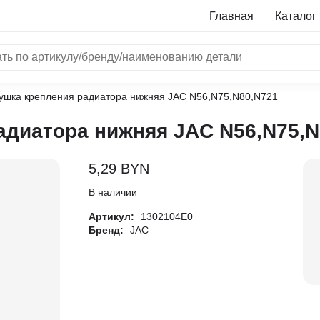
Главная
Каталог
ушка крепления радиатора нижняя JAC N56,N75,N80,N721
NRF
адиатора нижняя JAC N56,N75,N
Bosch
Все бренды
5,29
BYN
i
В наличии
Артикул:
1302104E0
L
Бренд:
JAC
ON
LTER
ALL
I