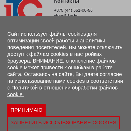
Контакты
+375 (44) 551-00-56
shop@1tc.by
Магазин, склад
Сайт использует файлы cookies для
оптимизации своей работы и аналитики
г. Минск, Минский р-н, п. Привольный, ул. Мира, 20А,
поведения посетителей. Вы можете отключить
223062
доступ к файлам cookies в настройках
г. Брест, ул. Лейтенанта Рябцева, 108 В, 224701
браузера. ВНИМАНИЕ: отключение файлов
Обращаем Ваше внимание, что вся предоставленная на сайте
cookie может привести к ошибкам в работе
информация, касающаяся комплектаций, технических
сайта. Оставаясь на сайте, Вы даете согласие
характеристик, цветовых сочетаний, а также стоимости и
на использование нами cookies в соответствии
сервисного обслуживания носит информационный характер и
с
Политикой в отношении обработки файлов
не является публичной офертой, определяемой п.2 ст.407
cookie.
Гражданского кодекса Республики Беларусь.
Политика обработки персональных данных
Политикой в отношении обработки файлов cookie.
ПРИНИМАЮ
Персональные настройки cookie
ЗАПРЕТИТЬ ИСПОЛЬЗОВАНИЕ COOKIES
© 2026 ООО «Трансконсалт Сервис» УНП 290667530.