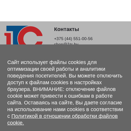
Контакты
+375 (44) 551-00-56
shop@1tc.by
Магазин, склад
Сайт использует файлы cookies для
оптимизации своей работы и аналитики
г. Минск, Минский р-н, п. Привольный, ул. Мира, 20А,
поведения посетителей. Вы можете отключить
223062
доступ к файлам cookies в настройках
г. Брест, ул. Лейтенанта Рябцева, 108 В, 224701
браузера. ВНИМАНИЕ: отключение файлов
Обращаем Ваше внимание, что вся предоставленная на сайте
cookie может привести к ошибкам в работе
информация, касающаяся комплектаций, технических
сайта. Оставаясь на сайте, Вы даете согласие
характеристик, цветовых сочетаний, а также стоимости и
на использование нами cookies в соответствии
сервисного обслуживания носит информационный характер и
с
Политикой в отношении обработки файлов
не является публичной офертой, определяемой п.2 ст.407
cookie.
Гражданского кодекса Республики Беларусь.