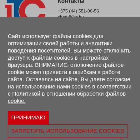
Контакты
+375 (44) 551-00-56
shop@1tc.by
Магазин, склад
Сайт использует файлы cookies для
оптимизации своей работы и аналитики
г. Минск, Минский р-н, п. Привольный, ул. Мира, 20А,
поведения посетителей. Вы можете отключить
223062
доступ к файлам cookies в настройках
г. Брест, ул. Лейтенанта Рябцева, 108 В, 224701
браузера. ВНИМАНИЕ: отключение файлов
Обращаем Ваше внимание, что вся предоставленная на сайте
cookie может привести к ошибкам в работе
информация, касающаяся комплектаций, технических
сайта. Оставаясь на сайте, Вы даете согласие
характеристик, цветовых сочетаний, а также стоимости и
на использование нами cookies в соответствии
сервисного обслуживания носит информационный характер и
с
Политикой в отношении обработки файлов
не является публичной офертой, определяемой п.2 ст.407
cookie.
Гражданского кодекса Республики Беларусь.
Политика обработки персональных данных
Политикой в отношении обработки файлов cookie.
ПРИНИМАЮ
Персональные настройки cookie
ЗАПРЕТИТЬ ИСПОЛЬЗОВАНИЕ COOKIES
© 2026 ООО «Трансконсалт Сервис» УНП 290667530.