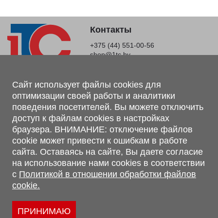
Контакты
+375 (44) 551-00-56
shop@1tc.by
Магазин, склад
Сайт использует файлы cookies для
оптимизации своей работы и аналитики
г. Минск, Минский р-н, п. Привольный, ул. Мира, 20А,
поведения посетителей. Вы можете отключить
223062
доступ к файлам cookies в настройках
г. Брест, ул. Лейтенанта Рябцева, 108 В, 224701
браузера. ВНИМАНИЕ: отключение файлов
Обращаем Ваше внимание, что вся предоставленная на сайте
cookie может привести к ошибкам в работе
информация, касающаяся комплектаций, технических
сайта. Оставаясь на сайте, Вы даете согласие
характеристик, цветовых сочетаний, а также стоимости и
на использование нами cookies в соответствии
сервисного обслуживания носит информационный характер и
с
Политикой в отношении обработки файлов
не является публичной офертой, определяемой п.2 ст.407
cookie.
Гражданского кодекса Республики Беларусь.
Политика обработки персональных данных
Политикой в отношении обработки файлов cookie.
ПРИНИМАЮ