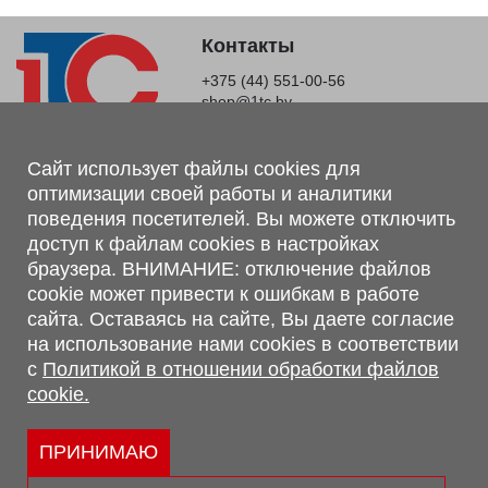
Контакты
+375 (44) 551-00-56
shop@1tc.by
Магазин, склад
Сайт использует файлы cookies для
оптимизации своей работы и аналитики
г. Минск, Минский р-н, п. Привольный, ул. Мира, 20А,
поведения посетителей. Вы можете отключить
223062
доступ к файлам cookies в настройках
г. Брест, ул. Лейтенанта Рябцева, 108 В, 224701
браузера. ВНИМАНИЕ: отключение файлов
Обращаем Ваше внимание, что вся предоставленная на сайте
cookie может привести к ошибкам в работе
информация, касающаяся комплектаций, технических
сайта. Оставаясь на сайте, Вы даете согласие
характеристик, цветовых сочетаний, а также стоимости и
на использование нами cookies в соответствии
сервисного обслуживания носит информационный характер и
с
Политикой в отношении обработки файлов
не является публичной офертой, определяемой п.2 ст.407
cookie.
Гражданского кодекса Республики Беларусь.
Политика обработки персональных данных
Политикой в отношении обработки файлов cookie.
ПРИНИМАЮ
Персональные настройки cookie