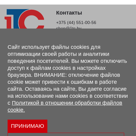
Контакты
+375 (44) 551-00-56
shop@1tc.by
Магазин, склад
Сайт использует файлы cookies для
оптимизации своей работы и аналитики
г. Минск, Минский р-н, п. Привольный, ул. Мира, 20А,
поведения посетителей. Вы можете отключить
223062
доступ к файлам cookies в настройках
г. Брест, ул. Лейтенанта Рябцева, 108 В, 224701
браузера. ВНИМАНИЕ: отключение файлов
Обращаем Ваше внимание, что вся предоставленная на сайте
cookie может привести к ошибкам в работе
информация, касающаяся комплектаций, технических
сайта. Оставаясь на сайте, Вы даете согласие
характеристик, цветовых сочетаний, а также стоимости и
на использование нами cookies в соответствии
сервисного обслуживания носит информационный характер и
с
Политикой в отношении обработки файлов
не является публичной офертой, определяемой п.2 ст.407
cookie.
Гражданского кодекса Республики Беларусь.
Политика обработки персональных данных
Политикой в отношении обработки файлов cookie.
ПРИНИМАЮ
Персональные настройки cookie