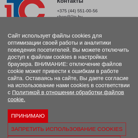
Контакты
+375 (44) 551-00-56
shop@1tc.by
Магазин, склад
Сайт использует файлы cookies для
оптимизации своей работы и аналитики
г. Минск, Минский р-н, п. Привольный, ул. Мира, 20А,
поведения посетителей. Вы можете отключить
223062
доступ к файлам cookies в настройках
г. Брест, ул. Лейтенанта Рябцева, 108 В, 224701
браузера. ВНИМАНИЕ: отключение файлов
Обращаем Ваше внимание, что вся предоставленная на сайте
cookie может привести к ошибкам в работе
информация, касающаяся комплектаций, технических
сайта. Оставаясь на сайте, Вы даете согласие
характеристик, цветовых сочетаний, а также стоимости и
на использование нами cookies в соответствии
сервисного обслуживания носит информационный характер и
с
Политикой в отношении обработки файлов
не является публичной офертой, определяемой п.2 ст.407
cookie.
Гражданского кодекса Республики Беларусь.
Политика обработки персональных данных
Политикой в отношении обработки файлов cookie.
ПРИНИМАЮ
Персональные настройки cookie
ЗАПРЕТИТЬ ИСПОЛЬЗОВАНИЕ COOKIES
© 2026 ООО «Трансконсалт Сервис» УНП 290667530.