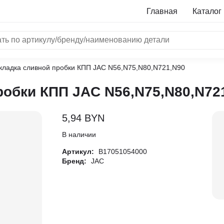
Главная
Каталог
кладка сливной пробки КПП JAC N56,N75,N80,N721,N90
NRF
обки КПП JAC N56,N75,N80,N72
Bosch
Все бренды
5,94
BYN
i
В наличии
Артикул:
B17051054000
L
Бренд:
JAC
ON
LTER
ALL
I