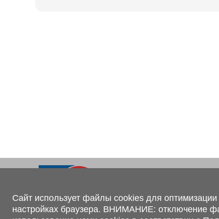
Ходовая часть
KOGEL
Электрооборудование
SACHS
BPW
Контакты
+375 (44) 551-00-56
shop@1tc.by
Сайт использует файлы cookies для оптимизации 
настройках браузера. ВНИМАНИЕ: отключение файл