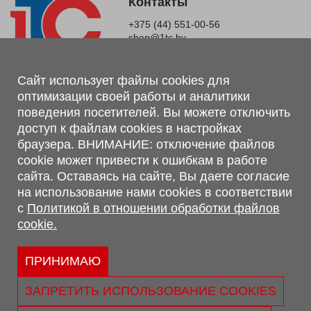
Контакты
+375 (44) 551-00-56
shop@1tc.by
Магазин, склад
Сайт использует файлы cookies для
оптимизации своей работы и аналитики
г. Минск, Минский р-н, п. Привольный, ул. Мира, 20А,
поведения посетителей. Вы можете отключить
223062
доступ к файлам cookies в настройках
г. Брест, ул. Лейтенанта Рябцева, 108 В, 224701
браузера. ВНИМАНИЕ: отключение файлов
Обращаем Ваше внимание, что вся предоставленная на сайте
cookie может привести к ошибкам в работе
информация, касающаяся комплектаций, технических
сайта. Оставаясь на сайте, Вы даете согласие
характеристик, цветовых сочетаний, а также стоимости и
на использование нами cookies в соответствии
сервисного обслуживания носит информационный характер и
с
Политикой в отношении обработки файлов
не является публичной офертой, определяемой п.2 ст.407
cookie.
Гражданского кодекса Республики Беларусь.
Политика обработки персональных данных
Политикой в отношении обработки файлов cookie.
ПРИНИМАЮ
Персональные настройки cookie
ЗАПРЕТИТЬ ИСПОЛЬЗОВАНИЕ COOKIES
© 2026 ООО «Трансконсалт Сервис» УНП 290667530.