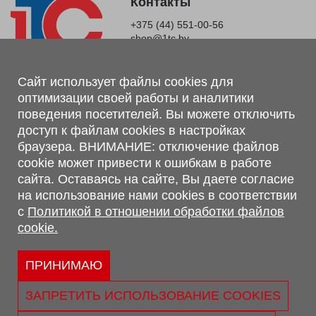
Контакты
+375 (44) 551-00-56
shop@1tc.by
Магазин, склад
Сайт использует файлы cookies для
оптимизации своей работы и аналитики
г. Минск, Минский р-н, п. Привольный, ул. Мира, 20А,
поведения посетителей. Вы можете отключить
223062
доступ к файлам cookies в настройках
г. Брест, ул. Лейтенанта Рябцева, 108 В, 224701
браузера. ВНИМАНИЕ: отключение файлов
Обращаем Ваше внимание, что вся предоставленная на сайте
cookie может привести к ошибкам в работе
информация, касающаяся комплектаций, технических
сайта. Оставаясь на сайте, Вы даете согласие
характеристик, цветовых сочетаний, а также стоимости и
на использование нами cookies в соответствии
сервисного обслуживания носит информационный характер и
с
Политикой в отношении обработки файлов
не является публичной офертой, определяемой п.2 ст.407
cookie.
Гражданского кодекса Республики Беларусь.
Политика обработки персональных данных
Политикой в отношении обработки файлов cookie.
ПРИНИМАЮ
Персональные настройки cookie
ЗАПРЕТИТЬ ИСПОЛЬЗОВАНИЕ COOKIES
© 2026 ООО «Трансконсалт Сервис» УНП 290667530.