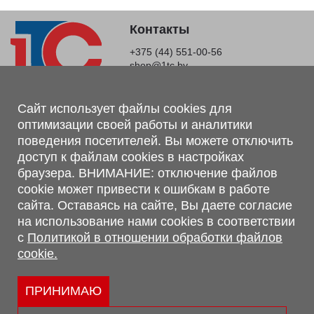
Контакты
+375 (44) 551-00-56
shop@1tc.by
Магазин, склад
Сайт использует файлы cookies для
оптимизации своей работы и аналитики
г. Минск, Минский р-н, п. Привольный, ул. Мира, 20А,
поведения посетителей. Вы можете отключить
223062
доступ к файлам cookies в настройках
г. Брест, ул. Лейтенанта Рябцева, 108 В, 224701
браузера. ВНИМАНИЕ: отключение файлов
Обращаем Ваше внимание, что вся предоставленная на сайте
cookie может привести к ошибкам в работе
информация, касающаяся комплектаций, технических
сайта. Оставаясь на сайте, Вы даете согласие
характеристик, цветовых сочетаний, а также стоимости и
на использование нами cookies в соответствии
сервисного обслуживания носит информационный характер и
с
Политикой в отношении обработки файлов
не является публичной офертой, определяемой п.2 ст.407
cookie.
Гражданского кодекса Республики Беларусь.
Политика обработки персональных данных
Политикой в отношении обработки файлов cookie.
ПРИНИМАЮ
Персональные настройки cookie