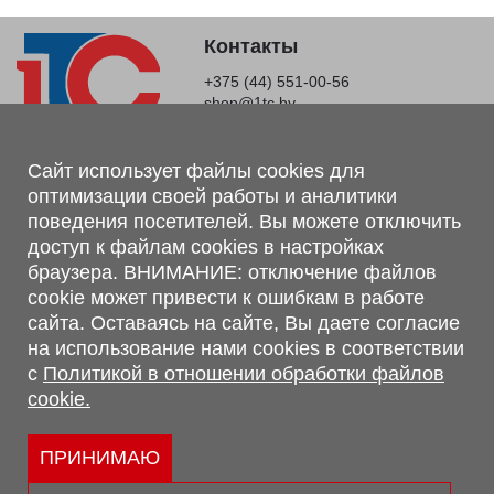
Контакты
+375 (44) 551-00-56
shop@1tc.by
Магазин, склад
Сайт использует файлы cookies для
оптимизации своей работы и аналитики
г. Минск, Минский р-н, п. Привольный, ул. Мира, 20А,
поведения посетителей. Вы можете отключить
223062
доступ к файлам cookies в настройках
г. Брест, ул. Лейтенанта Рябцева, 108 В, 224701
браузера. ВНИМАНИЕ: отключение файлов
Обращаем Ваше внимание, что вся предоставленная на сайте
cookie может привести к ошибкам в работе
информация, касающаяся комплектаций, технических
сайта. Оставаясь на сайте, Вы даете согласие
характеристик, цветовых сочетаний, а также стоимости и
на использование нами cookies в соответствии
сервисного обслуживания носит информационный характер и
с
Политикой в отношении обработки файлов
не является публичной офертой, определяемой п.2 ст.407
cookie.
Гражданского кодекса Республики Беларусь.
Политика обработки персональных данных
Политикой в отношении обработки файлов cookie.
ПРИНИМАЮ
Персональные настройки cookie