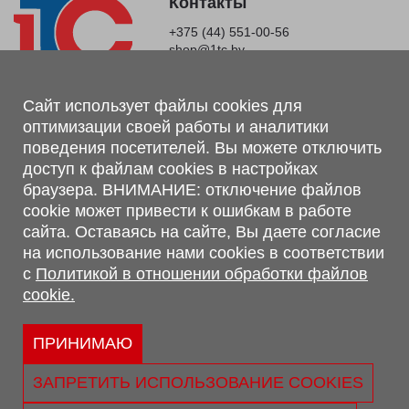
Контакты
+375 (44) 551-00-56
shop@1tc.by
Магазин, склад
Сайт использует файлы cookies для
оптимизации своей работы и аналитики
г. Минск, Минский р-н, п. Привольный, ул. Мира, 20А,
поведения посетителей. Вы можете отключить
223062
доступ к файлам cookies в настройках
г. Брест, ул. Лейтенанта Рябцева, 108 В, 224701
браузера. ВНИМАНИЕ: отключение файлов
Обращаем Ваше внимание, что вся предоставленная на сайте
cookie может привести к ошибкам в работе
информация, касающаяся комплектаций, технических
сайта. Оставаясь на сайте, Вы даете согласие
характеристик, цветовых сочетаний, а также стоимости и
на использование нами cookies в соответствии
сервисного обслуживания носит информационный характер и
с
Политикой в отношении обработки файлов
не является публичной офертой, определяемой п.2 ст.407
cookie.
Гражданского кодекса Республики Беларусь.
Политика обработки персональных данных
Политикой в отношении обработки файлов cookie.
ПРИНИМАЮ
Персональные настройки cookie
ЗАПРЕТИТЬ ИСПОЛЬЗОВАНИЕ COOKIES
© 2026 ООО «Трансконсалт Сервис» УНП 290667530.