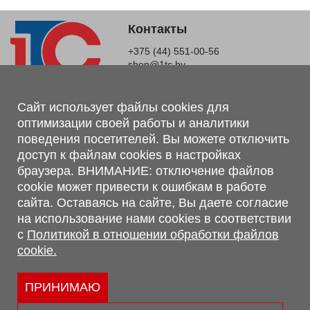
Контакты
+375 (44) 551-00-56
shop@1tc.by
Магазин, склад
Сайт использует файлы cookies для
оптимизации своей работы и аналитики
г. Минск, Минский р-н, п. Привольный, ул. Мира, 20А,
поведения посетителей. Вы можете отключить
223062
доступ к файлам cookies в настройках
г. Брест, ул. Лейтенанта Рябцева, 108 В, 224701
браузера. ВНИМАНИЕ: отключение файлов
Обращаем Ваше внимание, что вся предоставленная на сайте
cookie может привести к ошибкам в работе
информация, касающаяся комплектаций, технических
сайта. Оставаясь на сайте, Вы даете согласие
характеристик, цветовых сочетаний, а также стоимости и
на использование нами cookies в соответствии
сервисного обслуживания носит информационный характер и
с
Политикой в отношении обработки файлов
не является публичной офертой, определяемой п.2 ст.407
cookie.
Гражданского кодекса Республики Беларусь.
Политика обработки персональных данных
Политикой в отношении обработки файлов cookie.
ПРИНИМАЮ
Персональные настройки cookie