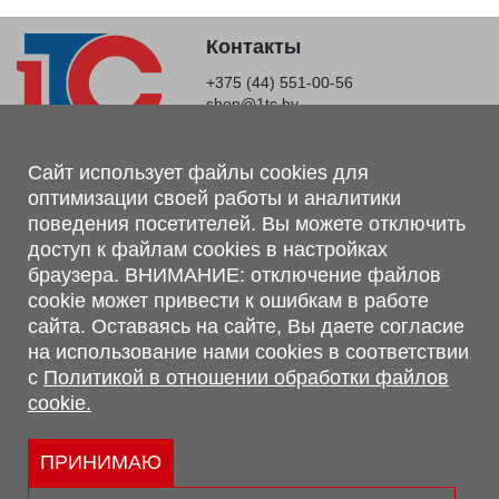
Контакты
+375 (44) 551-00-56
shop@1tc.by
Магазин, склад
Сайт использует файлы cookies для
оптимизации своей работы и аналитики
г. Минск, Минский р-н, п. Привольный, ул. Мира, 20А,
поведения посетителей. Вы можете отключить
223062
доступ к файлам cookies в настройках
г. Брест, ул. Лейтенанта Рябцева, 108 В, 224701
браузера. ВНИМАНИЕ: отключение файлов
Обращаем Ваше внимание, что вся предоставленная на сайте
cookie может привести к ошибкам в работе
информация, касающаяся комплектаций, технических
сайта. Оставаясь на сайте, Вы даете согласие
характеристик, цветовых сочетаний, а также стоимости и
на использование нами cookies в соответствии
сервисного обслуживания носит информационный характер и
с
Политикой в отношении обработки файлов
не является публичной офертой, определяемой п.2 ст.407
cookie.
Гражданского кодекса Республики Беларусь.
Политика обработки персональных данных
Политикой в отношении обработки файлов cookie.
ПРИНИМАЮ
Персональные настройки cookie