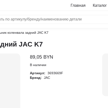
Главная
Каталог
ьник коленвала задний JAC K7
NRF
адний JAC K7
Bosch
Все бренды
89,05
BYN
i
В наличии
Артикул:
3693669F
L
Бренд:
JAC
ON
LTER
ALL
I