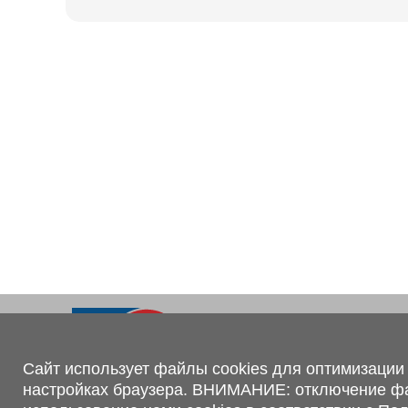
Ходовая часть
KOGEL
Электрооборудование
SACHS
BPW
Контакты
+375 (44) 551-00-56
shop@1tc.by
Сайт использует файлы cookies для оптимизации 
настройках браузера. ВНИМАНИЕ: отключение файл