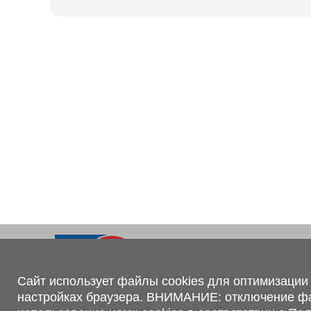
Ходовая часть
KOGEL
Электрооборудование
SACHS
BPW
Контакты
+375 (44) 551-00-56
shop@1tc.by
Сайт использует файлы cookies для оптимизации 
настройках браузера. ВНИМАНИЕ: отключение файл