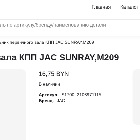
Главная
Каталог
ьник первичного вала КПП JAC SUNRAY,M209
NRF
вала КПП JAC SUNRAY,M209
Bosch
Все бренды
16,75
BYN
i
В наличии
Артикул:
S1700L2106971115
L
Бренд:
JAC
ON
LTER
ALL
I