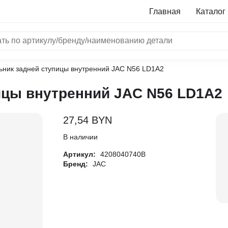
Главная
Каталог
ьник задней ступицы внутренний JAC N56 LD1A2
NRF
ицы внутренний JAC N56 LD1A2
Bosch
Все бренды
27,54
BYN
i
В наличии
Артикул:
4208040740B
L
Бренд:
JAC
ON
LTER
ALL
I