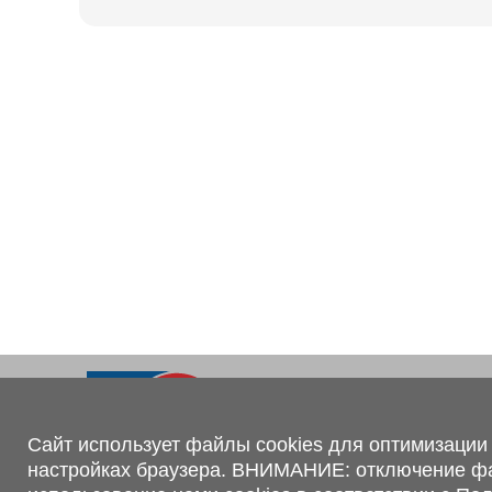
Ходовая часть
KOGEL
Электрооборудование
SACHS
BPW
Контакты
+375 (44) 551-00-56
shop@1tc.by
Сайт использует файлы cookies для оптимизации 
настройках браузера. ВНИМАНИЕ: отключение файл