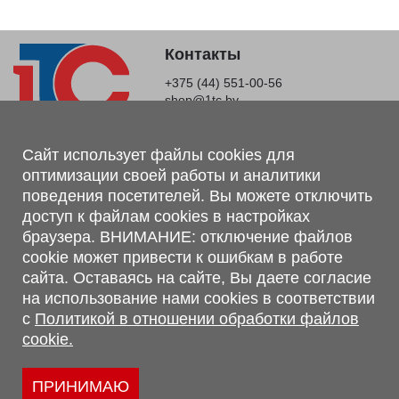
Контакты
+375 (44) 551-00-56
shop@1tc.by
Магазин, склад
Сайт использует файлы cookies для
оптимизации своей работы и аналитики
г. Минск, Минский р-н, п. Привольный, ул. Мира, 20А,
поведения посетителей. Вы можете отключить
223062
доступ к файлам cookies в настройках
г. Брест, ул. Лейтенанта Рябцева, 108 В, 224701
браузера. ВНИМАНИЕ: отключение файлов
Обращаем Ваше внимание, что вся предоставленная на сайте
cookie может привести к ошибкам в работе
информация, касающаяся комплектаций, технических
сайта. Оставаясь на сайте, Вы даете согласие
характеристик, цветовых сочетаний, а также стоимости и
на использование нами cookies в соответствии
сервисного обслуживания носит информационный характер и
с
Политикой в отношении обработки файлов
не является публичной офертой, определяемой п.2 ст.407
cookie.
Гражданского кодекса Республики Беларусь.
Политика обработки персональных данных
Политикой в отношении обработки файлов cookie.
ПРИНИМАЮ