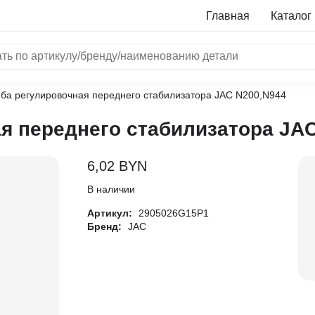
Главная
Каталог
ба регулировочная переднего стабилизатора JAC N200,N944
NRF
я переднего стабилизатора JAC
Bosch
Все бренды
6,02
BYN
i
В наличии
Артикул:
2905026G15P1
L
Бренд:
JAC
ON
LTER
ALL
I