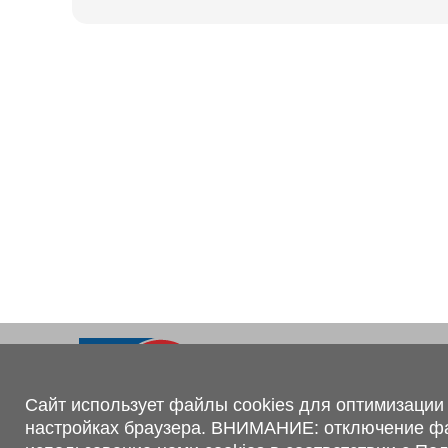
Ходовая часть
KOGEL
Электрооборудование
SACHS
BPW
Контакты
+375 (44) 551-00-56
shop@1tc.by
Сайт использует файлы cookies для оптимизации 
настройках браузера. ВНИМАНИЕ: отключение файл