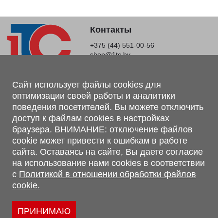
Контакты
+375 (44) 551-00-56
shop@1tc.by
Магазин, склад
Сайт использует файлы cookies для
оптимизации своей работы и аналитики
г. Минск, Минский р-н, п. Привольный, ул. Мира, 20А,
поведения посетителей. Вы можете отключить
223062
доступ к файлам cookies в настройках
г. Брест, ул. Лейтенанта Рябцева, 108 В, 224701
браузера. ВНИМАНИЕ: отключение файлов
Обращаем Ваше внимание, что вся предоставленная на сайте
cookie может привести к ошибкам в работе
информация, касающаяся комплектаций, технических
сайта. Оставаясь на сайте, Вы даете согласие
характеристик, цветовых сочетаний, а также стоимости и
на использование нами cookies в соответствии
сервисного обслуживания носит информационный характер и
с
Политикой в отношении обработки файлов
не является публичной офертой, определяемой п.2 ст.407
cookie.
Гражданского кодекса Республики Беларусь.
Политика обработки персональных данных
Политикой в отношении обработки файлов cookie.
ПРИНИМАЮ