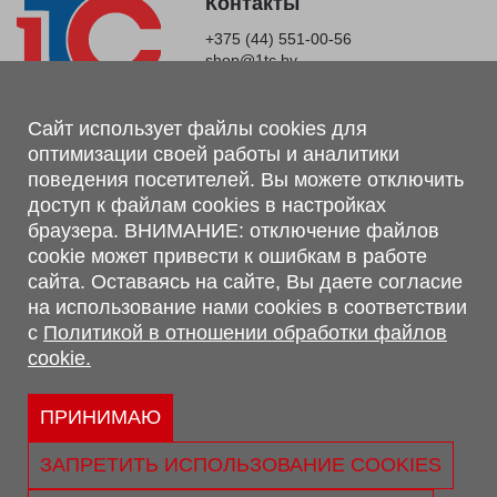
Контакты
+375 (44) 551-00-56
shop@1tc.by
Магазин, склад
Сайт использует файлы cookies для
оптимизации своей работы и аналитики
г. Минск, Минский р-н, п. Привольный, ул. Мира, 20А,
поведения посетителей. Вы можете отключить
223062
доступ к файлам cookies в настройках
г. Брест, ул. Лейтенанта Рябцева, 108 В, 224701
браузера. ВНИМАНИЕ: отключение файлов
Обращаем Ваше внимание, что вся предоставленная на сайте
cookie может привести к ошибкам в работе
информация, касающаяся комплектаций, технических
сайта. Оставаясь на сайте, Вы даете согласие
характеристик, цветовых сочетаний, а также стоимости и
на использование нами cookies в соответствии
сервисного обслуживания носит информационный характер и
с
Политикой в отношении обработки файлов
не является публичной офертой, определяемой п.2 ст.407
cookie.
Гражданского кодекса Республики Беларусь.
Политика обработки персональных данных
Политикой в отношении обработки файлов cookie.
ПРИНИМАЮ
Персональные настройки cookie
ЗАПРЕТИТЬ ИСПОЛЬЗОВАНИЕ COOKIES
© 2026 ООО «Трансконсалт Сервис» УНП 290667530.