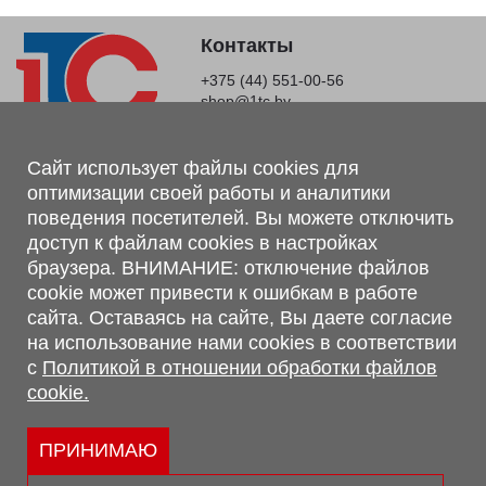
Контакты
+375 (44) 551-00-56
shop@1tc.by
Магазин, склад
Сайт использует файлы cookies для
оптимизации своей работы и аналитики
г. Минск, Минский р-н, п. Привольный, ул. Мира, 20А,
поведения посетителей. Вы можете отключить
223062
доступ к файлам cookies в настройках
г. Брест, ул. Лейтенанта Рябцева, 108 В, 224701
браузера. ВНИМАНИЕ: отключение файлов
Обращаем Ваше внимание, что вся предоставленная на сайте
cookie может привести к ошибкам в работе
информация, касающаяся комплектаций, технических
сайта. Оставаясь на сайте, Вы даете согласие
характеристик, цветовых сочетаний, а также стоимости и
на использование нами cookies в соответствии
сервисного обслуживания носит информационный характер и
с
Политикой в отношении обработки файлов
не является публичной офертой, определяемой п.2 ст.407
cookie.
Гражданского кодекса Республики Беларусь.
Политика обработки персональных данных
Политикой в отношении обработки файлов cookie.
ПРИНИМАЮ
Персональные настройки cookie