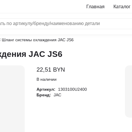
Главная
Каталог
C Шланг системы охлаждения JAC JS6
NRF
дения JAC JS6
Bosch
Все бренды
22,51
BYN
i
В наличии
Артикул:
1303100U2400
L
Бренд:
JAC
ON
LTER
ALL
I