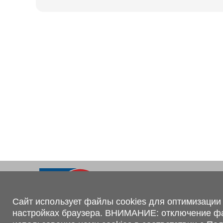
Ходовая часть
KOGEL
Электрооборудование
SACHS
BPW
Контакты
+375 (44) 551-00-56
shop@1tc.by
Сайт использует файлы cookies для оптимизации 
настройках браузера. ВНИМАНИЕ: отключение файл