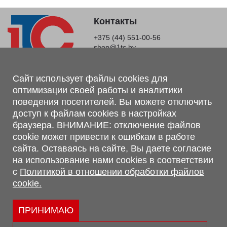
Контакты
+375 (44) 551-00-56
shop@1tc.by
Магазин, склад
Сайт использует файлы cookies для
оптимизации своей работы и аналитики
г. Минск, Минский р-н, п. Привольный, ул. Мира, 20А,
поведения посетителей. Вы можете отключить
223062
доступ к файлам cookies в настройках
г. Брест, ул. Лейтенанта Рябцева, 108 В, 224701
браузера. ВНИМАНИЕ: отключение файлов
Обращаем Ваше внимание, что вся предоставленная на сайте
cookie может привести к ошибкам в работе
информация, касающаяся комплектаций, технических
сайта. Оставаясь на сайте, Вы даете согласие
характеристик, цветовых сочетаний, а также стоимости и
на использование нами cookies в соответствии
сервисного обслуживания носит информационный характер и
с
Политикой в отношении обработки файлов
не является публичной офертой, определяемой п.2 ст.407
cookie.
Гражданского кодекса Республики Беларусь.
Политика обработки персональных данных
Политикой в отношении обработки файлов cookie.
ПРИНИМАЮ
Персональные настройки cookie