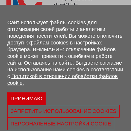
shop@1tc.by
Магазин, склад
Сайт использует файлы cookies для
оптимизации своей работы и аналитики
г. Минск, Минский р-н, п. Привольный, ул. Мира, 20А,
поведения посетителей. Вы можете отключить
223062
доступ к файлам cookies в настройках
г. Брест, ул. Лейтенанта Рябцева, 108 В, 224701
браузера. ВНИМАНИЕ: отключение файлов
Обращаем Ваше внимание, что вся предоставленная на сайте
cookie может привести к ошибкам в работе
информация, касающаяся комплектаций, технических
сайта. Оставаясь на сайте, Вы даете согласие
характеристик, цветовых сочетаний, а также стоимости и
на использование нами cookies в соответствии
сервисного обслуживания носит информационный характер и
с
Политикой в отношении обработки файлов
не является публичной офертой, определяемой п.2 ст.407
cookie.
Гражданского кодекса Республики Беларусь.
Политика обработки персональных данных
Политикой в отношении обработки файлов cookie.
ПРИНИМАЮ
Персональные настройки cookie
ЗАПРЕТИТЬ ИСПОЛЬЗОВАНИЕ COOKIES
© 2026 ООО «Трансконсалт Сервис» УНП 290667530.
Свидетельство о регистрации №290667530 выдано 02.02.2009
ПЕРСОНАЛЬНЫЕ НАСТРОЙКИ COOKIE
г. Администрацией Ленинского р-на г. Бреста