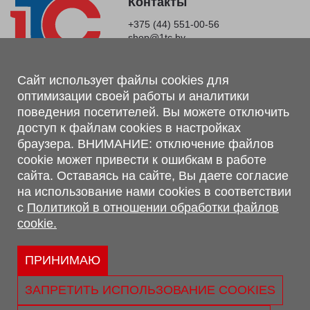
Контакты
+375 (44) 551-00-56
shop@1tc.by
Магазин, склад
Сайт использует файлы cookies для
оптимизации своей работы и аналитики
г. Минск, Минский р-н, п. Привольный, ул. Мира, 20А,
поведения посетителей. Вы можете отключить
223062
доступ к файлам cookies в настройках
г. Брест, ул. Лейтенанта Рябцева, 108 В, 224701
браузера. ВНИМАНИЕ: отключение файлов
Обращаем Ваше внимание, что вся предоставленная на сайте
cookie может привести к ошибкам в работе
информация, касающаяся комплектаций, технических
сайта. Оставаясь на сайте, Вы даете согласие
характеристик, цветовых сочетаний, а также стоимости и
на использование нами cookies в соответствии
сервисного обслуживания носит информационный характер и
с
Политикой в отношении обработки файлов
не является публичной офертой, определяемой п.2 ст.407
cookie.
Гражданского кодекса Республики Беларусь.
Политика обработки персональных данных
Политикой в отношении обработки файлов cookie.
ПРИНИМАЮ
Персональные настройки cookie
ЗАПРЕТИТЬ ИСПОЛЬЗОВАНИЕ COOKIES
© 2026 ООО «Трансконсалт Сервис» УНП 290667530.