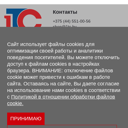
Контакты
+375 (44) 551-00-56
shop@1tc.by
Магазин, склад
Сайт использует файлы cookies для
оптимизации своей работы и аналитики
г. Минск, Минский р-н, п. Привольный, ул. Мира, 20А,
поведения посетителей. Вы можете отключить
223062
доступ к файлам cookies в настройках
г. Брест, ул. Лейтенанта Рябцева, 108 В, 224701
браузера. ВНИМАНИЕ: отключение файлов
Обращаем Ваше внимание, что вся предоставленная на сайте
cookie может привести к ошибкам в работе
информация, касающаяся комплектаций, технических
сайта. Оставаясь на сайте, Вы даете согласие
характеристик, цветовых сочетаний, а также стоимости и
на использование нами cookies в соответствии
сервисного обслуживания носит информационный характер и
с
Политикой в отношении обработки файлов
не является публичной офертой, определяемой п.2 ст.407
cookie.
Гражданского кодекса Республики Беларусь.
Политика обработки персональных данных
Политикой в отношении обработки файлов cookie.
ПРИНИМАЮ
Персональные настройки cookie