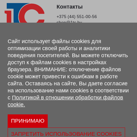
Контакты
+375 (44) 551-00-56
shop@1tc.by
Магазин, склад
Сайт использует файлы cookies для
оптимизации своей работы и аналитики
г. Минск, Минский р-н, п. Привольный, ул. Мира, 20А,
поведения посетителей. Вы можете отключить
223062
доступ к файлам cookies в настройках
г. Брест, ул. Лейтенанта Рябцева, 108 В, 224701
браузера. ВНИМАНИЕ: отключение файлов
Обращаем Ваше внимание, что вся предоставленная на сайте
cookie может привести к ошибкам в работе
информация, касающаяся комплектаций, технических
сайта. Оставаясь на сайте, Вы даете согласие
характеристик, цветовых сочетаний, а также стоимости и
на использование нами cookies в соответствии
сервисного обслуживания носит информационный характер и
с
Политикой в отношении обработки файлов
не является публичной офертой, определяемой п.2 ст.407
cookie.
Гражданского кодекса Республики Беларусь.
Политика обработки персональных данных
Политикой в отношении обработки файлов cookie.
ПРИНИМАЮ
Персональные настройки cookie
ЗАПРЕТИТЬ ИСПОЛЬЗОВАНИЕ COOKIES