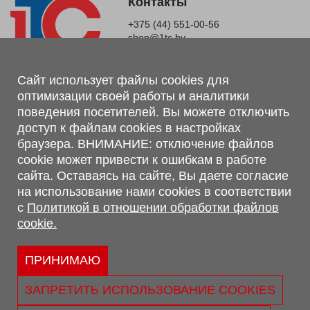
Контакты
+375 (44) 551-00-56
shop@1tc.by
Магазин, склад
Сайт использует файлы cookies для
оптимизации своей работы и аналитики
г. Минск, Минский р-н, п. Привольный, ул. Мира, 20А,
поведения посетителей. Вы можете отключить
223062
доступ к файлам cookies в настройках
г. Брест, ул. Лейтенанта Рябцева, 108 В, 224701
браузера. ВНИМАНИЕ: отключение файлов
Обращаем Ваше внимание, что вся предоставленная на сайте
cookie может привести к ошибкам в работе
информация, касающаяся комплектаций, технических
сайта. Оставаясь на сайте, Вы даете согласие
характеристик, цветовых сочетаний, а также стоимости и
на использование нами cookies в соответствии
сервисного обслуживания носит информационный характер и
с
Политикой в отношении обработки файлов
не является публичной офертой, определяемой п.2 ст.407
cookie.
Гражданского кодекса Республики Беларусь.
Политика обработки персональных данных
Политикой в отношении обработки файлов cookie.
ПРИНИМАЮ
Персональные настройки cookie
ЗАПРЕТИТЬ ИСПОЛЬЗОВАНИЕ COOKIES
© 2026 ООО «Трансконсалт Сервис» УНП 290667530.