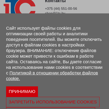
Контакты
+375 (44) 551-00-56
shop@1tc.by
Магазин, склад
Сайт использует файлы cookies для
оптимизации своей работы и аналитики
г. Минск, Минский р-н, п. Привольный, ул. Мира, 20А,
поведения посетителей. Вы можете отключить
223062
доступ к файлам cookies в настройках
г. Брест, ул. Лейтенанта Рябцева, 108 В, 224701
браузера. ВНИМАНИЕ: отключение файлов
Обращаем Ваше внимание, что вся предоставленная на сайте
cookie может привести к ошибкам в работе
информация, касающаяся комплектаций, технических
сайта. Оставаясь на сайте, Вы даете согласие
характеристик, цветовых сочетаний, а также стоимости и
на использование нами cookies в соответствии
сервисного обслуживания носит информационный характер и
с
Политикой в отношении обработки файлов
не является публичной офертой, определяемой п.2 ст.407
cookie.
Гражданского кодекса Республики Беларусь.
Политика обработки персональных данных
Политикой в отношении обработки файлов cookie.
ПРИНИМАЮ
Персональные настройки cookie
ЗАПРЕТИТЬ ИСПОЛЬЗОВАНИЕ COOKIES
© 2026 ООО «Трансконсалт Сервис» УНП 290667530.