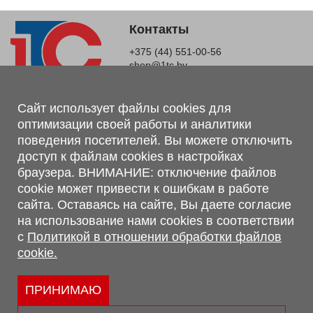
Контакты
+375 (44) 551-00-56
shop@1tc.by
Магазин, склад
Сайт использует файлы cookies для
оптимизации своей работы и аналитики
г. Минск, Минский р-н, п. Привольный, ул. Мира, 20А,
поведения посетителей. Вы можете отключить
223062
доступ к файлам cookies в настройках
г. Брест, ул. Лейтенанта Рябцева, 108 В, 224701
браузера. ВНИМАНИЕ: отключение файлов
Обращаем Ваше внимание, что вся предоставленная на сайте
cookie может привести к ошибкам в работе
информация, касающаяся комплектаций, технических
сайта. Оставаясь на сайте, Вы даете согласие
характеристик, цветовых сочетаний, а также стоимости и
на использование нами cookies в соответствии
сервисного обслуживания носит информационный характер и
с
Политикой в отношении обработки файлов
не является публичной офертой, определяемой п.2 ст.407
cookie.
Гражданского кодекса Республики Беларусь.
Политика обработки персональных данных
Политикой в отношении обработки файлов cookie.
ПРИНИМАЮ
Персональные настройки cookie