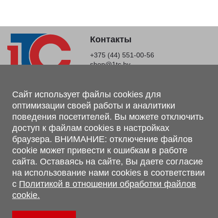
Контакты
+375 (44) 551-00-56
shop@1tc.by
Магазин, склад
Сайт использует файлы cookies для
оптимизации своей работы и аналитики
г. Минск, Минский р-н, п. Привольный, ул. Мира, 20А,
поведения посетителей. Вы можете отключить
223062
доступ к файлам cookies в настройках
г. Брест, ул. Лейтенанта Рябцева, 108 В, 224701
браузера. ВНИМАНИЕ: отключение файлов
Обращаем Ваше внимание, что вся предоставленная на сайте
cookie может привести к ошибкам в работе
информация, касающаяся комплектаций, технических
сайта. Оставаясь на сайте, Вы даете согласие
характеристик, цветовых сочетаний, а также стоимости и
на использование нами cookies в соответствии
сервисного обслуживания носит информационный характер и
с
Политикой в отношении обработки файлов
не является публичной офертой, определяемой п.2 ст.407
cookie.
Гражданского кодекса Республики Беларусь.
Политика обработки персональных данных